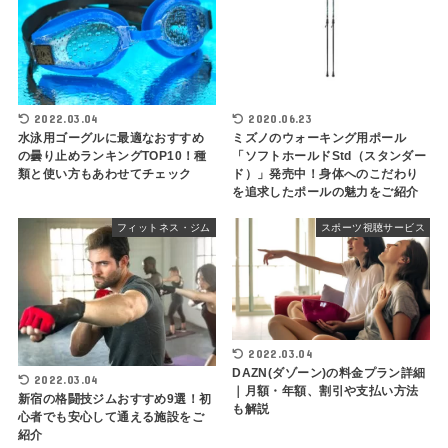
2022.03.04
2020.06.23
水泳用ゴーグルに最適なおすすめ
ミズノのウォーキング用ポール
の曇り止めランキングTOP10！種
「ソフトホールドStd（スタンダー
類と使い方もあわせてチェック
ド）」発売中！身体へのこだわり
を追求したポールの魅力をご紹介
フィットネス・ジム
スポーツ視聴サービス
2022.03.04
DAZN(ダゾーン)の料金プラン詳細
2022.03.04
｜月額・年額、割引や支払い方法
新宿の格闘技ジムおすすめ9選！初
も解説
心者でも安心して通える施設をご
紹介