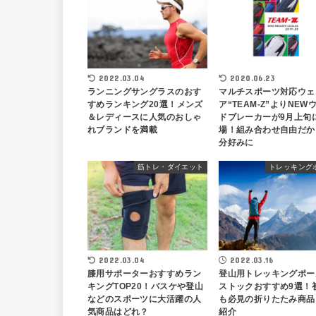
2022.03.04
2020.06.23
ランニングサングラスのおす
マルチスポーツ対応ウェ
すめランキング20選！メンズ
ア“TEAM-Z”よりNEW
＆レディースに人気のおしゃ
ドブレーカーが9月上旬
れブランドを満載
場！組み合わせ自由だか
分好みに
筋トレ・ダイエット
トレッキング
2022.03.04
2022.03.16
膝用サポーターおすすめラン
登山用トレッキングポー
キングTOP20！バスケや登山
ストックおすすめ9選！
などのスポーツに大活躍の人
も必見の折りたたみ商品
気商品はどれ？
紹介