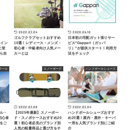
2022.03.04
2020.06.10
ゴルフクラブセットおすすめ
日本初の宅配ガット張りサー
ウイン
10選！レディース・メンズ・
ビス“Gappari（ガッパ
に登
初心者・中級者向け人気メー
リ）”が提供スタート！利用方
ら自
カーとは
法をチェック
ポール
スノーボード
ハンドボールシューズ
2022.03.08
2022.03.04
ル・
【2025年最新】スノーボー
ハンドボールシューズおすす
初心者
ド・スノボケースおすすめ20
め20選！屋内・屋外・キーパ
をご
選！初心者必見のブランド別
ー用を人気ブランド別にご紹
人気の軽量商品と選び方をチ
介