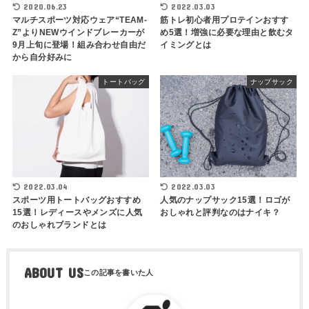
2020.06.23
2022.03.03
マルチスポーツ対応ウェア“TEAM-
筋トレ初心者用プロテインおすす
Z”よりNEWウインドブレーカーが
め5選！増強に必要な理由と飲むタ
9月上旬に登場！組み合わせ自由だ
イミングとは
から自分好みに
トートバッグ
ナップサック
2022.03.04
2022.03.03
スポーツ用トートバッグおすすめ
人気のナップサック15選！ロゴが
15選！レディースやメンズに人気
おしゃれと評判なのはナイキ？
のおしゃれブランドとは
ABOUT US