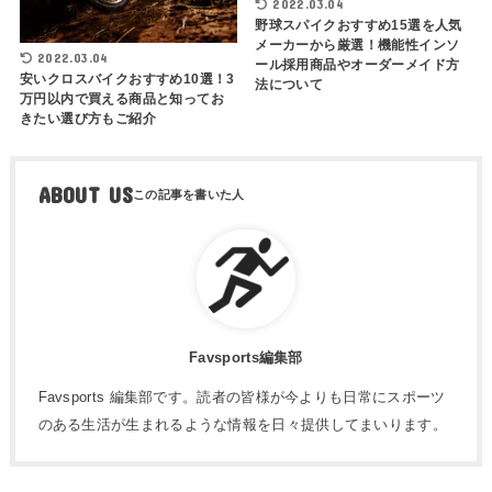
2022.03.04
野球スパイクおすすめ15選を人気
メーカーから厳選！機能性インソ
2022.03.04
ール採用商品やオーダーメイド方
安いクロスバイクおすすめ10選！3
法について
万円以内で買える商品と知ってお
きたい選び方もご紹介
ABOUT US
Favsports編集部
Favsports 編集部です。読者の皆様が今よりも日常にスポーツ
のある生活が生まれるような情報を日々提供してまいります。