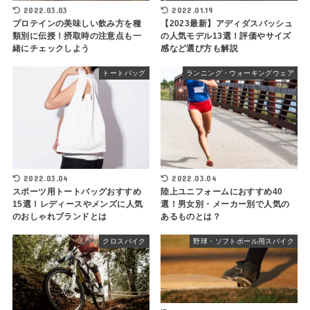
2022.03.03
2022.01.19
プロテインの美味しい飲み方を種
【2023最新】アディダスバッシュ
類別に伝授！摂取時の注意点も一
の人気モデル13選！評価やサイズ
緒にチェックしよう
感など選び方も解説
トートバッグ
ランニング・ウォーキングウェア
2022.03.04
2022.03.04
スポーツ用トートバッグおすすめ
陸上ユニフォームにおすすめ40
15選！レディースやメンズに人気
選！男女別・メーカー別で人気の
のおしゃれブランドとは
あるものとは？
クロスバイク
野球・ソフトボール用スパイク