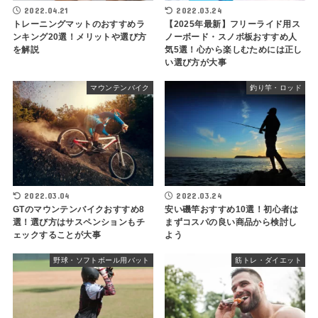
2022.04.21
2022.03.24
トレーニングマットのおすすめラ
【2025年最新】フリーライド用ス
ンキング20選！メリットや選び方
ノーボード・スノボ板おすすめ人
を解説
気5選！心から楽しむためには正し
い選び方が大事
マウンテンバイク
釣り竿・ロッド
2022.03.04
2022.03.24
GTのマウンテンバイクおすすめ8
安い磯竿おすすめ10選！初心者は
選！選び方はサスペンションもチ
まずコスパの良い商品から検討し
ェックすることが大事
よう
野球・ソフトボール用バット
筋トレ・ダイエット