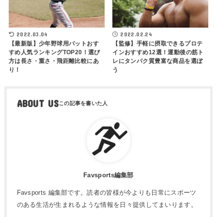
2022.03.04
2022.02.24
【最新版】少年野球用バットおす
【監修】手軽に摂取できるプロテ
すめ人気ランキングTOP20！選び
インおすすめ12選！運動後の筋ト
方は長さ・重さ・飛距離比較にあ
レにタンパク質豊富な商品を選ぼ
り！
う
ABOUT US
Favsports編集部
Favsports 編集部です。読者の皆様が今よりも日常にスポーツ
のある生活が生まれるような情報を日々提供してまいります。