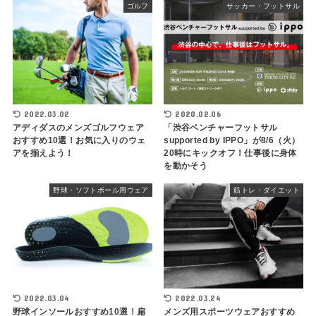
ゴルフ
サッカー・フットサル
2022.03.02
2020.02.06
アディダスのメンズゴルフウェア
「渋谷ベンチャーフットサル
おすすめ10選！お気に入りのウェ
supported by IPPO」が8/6（火）
アを揃えよう！
20時にキックオフ！仕事後に身体
を動かそう
野球・ソフトボール用ウェア
筋トレ・ダイエット
2022.03.04
2022.03.24
野球インソールおすすめ10選！扁
メンズ用スポーツウェアおすすめ