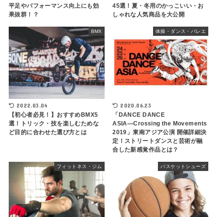
平足やパフォーマンス向上にも効
45選！夏・冬用のかっこいい・お
果抜群！？
しゃれな人気商品を大公開
BMX
体操・ダンス・バレエ
2022.03.04
2020.06.23
【初心者必見！】おすすめBMX5
「DANCE DANCE
選！トリック・技を楽しむためな
ASIA―Crossing the Movements
ど目的に合わせた選び方とは
2019」東南アジア公演 開催詳細決
定！ストリートダンスと芸術が融
合した新感覚作品とは？
フィットネス・ジム
バスケットシューズ