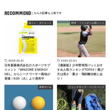
RECOMMEND
筋トレ・ダイエット
野球・ソフトボール用バット
2020.06.23
2022.03.04
日本新薬株式会社のスポーツサプ
【最新版】少年野球用バットおす
リメント「WINZONE ENERGY
すめ人気ランキングTOP20！選び
GEL」からシークワーサー風味が
方は長さ・重さ・飛距離比較にあ
登場！8/20（火）より発売中
り！
卓球ボール
リュックサック・バックパック