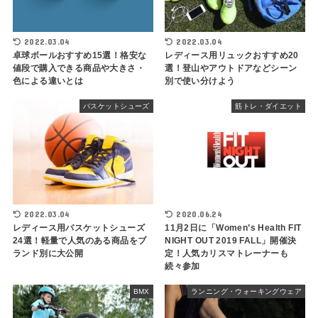
2022.03.04
2022.03.04
卓球ボールおすすめ15選！格安な
レディース用リュックおすすめ20
値段で購入できる商品や大きさ・
選！登山やアウトドアなどシーン
色による違いとは
別で使い分けよう
バスケットシューズ
筋トレ・ダイエット
2022.03.04
2020.06.24
レディース用バスケットシューズ
11月2日に「Women’s Health FIT
24選！軽量で人気のある商品をブ
NIGHT OUT 2019 FALL」開催決
ランド別に大公開
定！人気カリスマトレーナーも
続々参加
BMX
ランニング・ウォーキングウェア