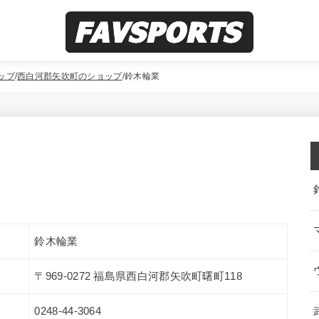
ップ
西白河郡矢吹町のショップ
鈴木輪業
鈴木輪業
〒969-0272 福島県西白河郡矢吹町曙町118
0248-44-3064