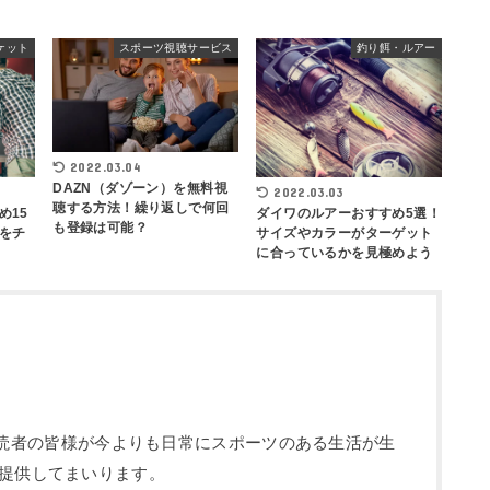
ケット
スポーツ視聴サービス
釣り餌・ルアー
2022.03.04
DAZN（ダゾーン）を無料視
2022.03.03
聴する方法！繰り返しで何回
め15
ダイワのルアーおすすめ5選！
も登録は可能？
をチ
サイズやカラーがターゲット
に合っているかを見極めよう
部です。読者の皆様が今よりも日常にスポーツのある生活が生
提供してまいります。