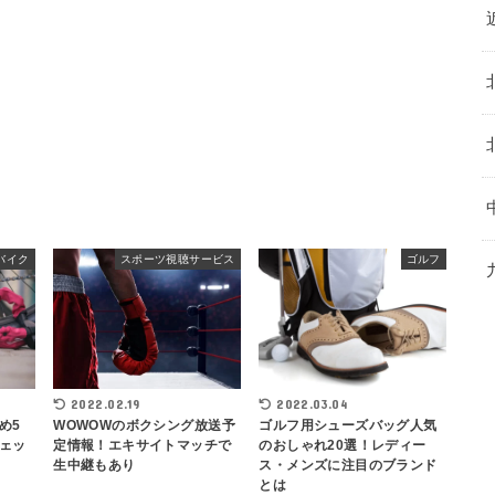
バイク
スポーツ視聴サービス
ゴルフ
2022.03.04
2022.02.19
め5
ゴルフ用シューズバッグ人気
WOWOWのボクシング放送予
ェッ
のおしゃれ20選！レディー
定情報！エキサイトマッチで
ス・メンズに注目のブランド
生中継もあり
とは