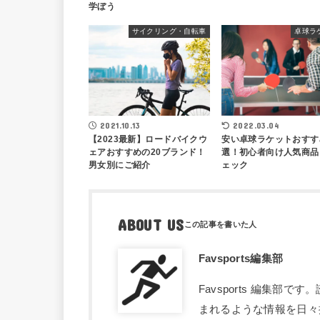
学ぼう
サイクリング・自転車
卓球ラ
2022.03.04
2021.10.13
安い卓球ラケットおすす
【2023最新】ロードバイクウ
選！初心者向け人気商品
ェアおすすめの20ブランド！
ェック
男女別にご紹介
ABOUT US
Favsports編集部
Favsports 編集
まれるような情報を日々