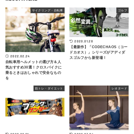
サイクリング・自転車
ゴルフ
2020.01.28
【最新作】「CODECHAOS（コー
ドカオス）」シリーズがアディダ
2022.02.24
スゴルフから新登場！
自転車用ヘルメットの選び方＆人
気おすすめ30選！クロスバイクに
乗るときはおしゃれで安全なもの
を
筋トレ・ダイエット
レオタード