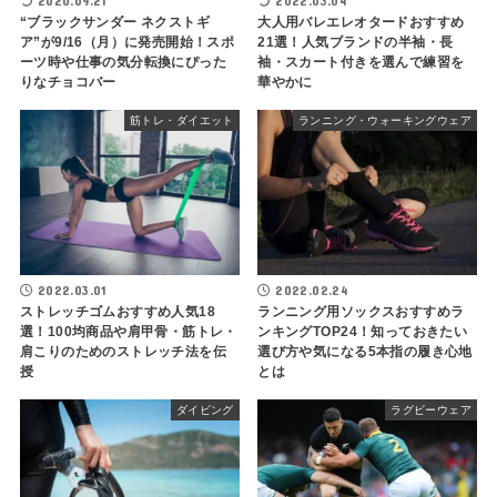
2020.09.21
2022.03.04
“ブラックサンダー ネクストギ
大人用バレエレオタードおすすめ
ア”が9/16（月）に発売開始！スポ
21選！人気ブランドの半袖・長
ーツ時や仕事の気分転換にぴった
袖・スカート付きを選んで練習を
りなチョコバー
華やかに
筋トレ・ダイエット
ランニング・ウォーキングウェア
2022.03.01
2022.02.24
ストレッチゴムおすすめ人気18
ランニング用ソックスおすすめラ
選！100均商品や肩甲骨・筋トレ・
ンキングTOP24！知っておきたい
肩こりのためのストレッチ法を伝
選び方や気になる5本指の履き心地
授
とは
ダイビング
ラグビーウェア