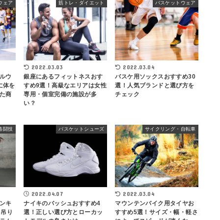
ウェア
筋トレ・ダイエット
バスケットウェア
2022.03.03
2022.03.04
ルウ
銀座にあるフィットネスおす
バスケ用ソックスおすすめ30
に体を
すめ9選！高級なエリアは女性
選！人気ブランドと選び方を
た商
専用・個室完備の施設が多
チェック
い？
格闘技
バスケットシューズ
サイクリング・自転車
2022.04.07
2022.03.04
ンキ
ナイキのバッシュおすすめ4
マウンテンバイク用タイヤお
・吊り
選！正しい選び方とローカッ
すすめ5選！サイズ・幅・軽さ