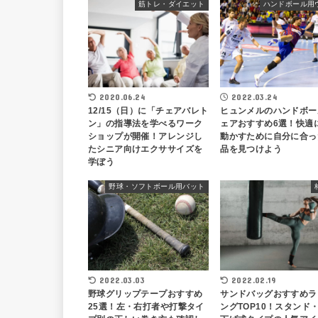
筋トレ・ダイエット
ハンドボール用
2020.06.24
2022.03.24
12/15（日）に「チェアバレト
ヒュンメルのハンドボー
ン」の指導法を学べるワーク
ェアおすすめ6選！快適
ショップが開催！アレンジし
動かすために自分に合っ
たシニア向けエクササイズを
品を見つけよう
学ぼう
野球・ソフトボール用バット
2022.03.03
2022.02.19
野球グリップテープおすすめ
サンドバッグおすすめラ
25選！左・右打者や打撃タイ
ングTOP10！スタンド