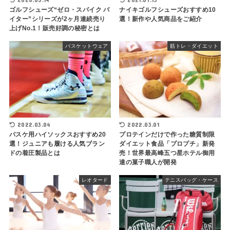
ゴルフシューズ“ゼロ・スパイク バ
ナイキゴルフシューズおすすめ10
イター”シリーズが2ヶ月連続売り
選！新作や人気商品をご紹介
上げNo.1！販売好調の秘密とは
バスケットウェア
筋トレ・ダイエット
2022.03.04
2022.03.01
バスケ用ハイソックスおすすめ20
プロテインだけで作った糖質制限
選！ジュニアも履ける人気ブラン
ダイエット食品「プロプチ」新発
ドの着圧製品とは
売！世界最高峰五つ星ホテル御用
達の菓子職人が開発
レオタード
テニスバッグ・ケース