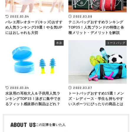
2022.03.04
2022.03.08
バレエ用レオタード(キッズ)おすす
テニスバッグおすすめランキング
め人気ランキング29選！やる気UP
TOP35！人気ブランドの特徴と各
にはおしゃれも大切
種メリット・デメリットを解説
水泳
トートバッグ
2022.03.04
2022.03.07
水泳用の耳栓大人＆子供用人気ラ
トートバッグおすすめ15選！メン
ンキングTOP15！泳ぎに集中でき
ズ・レディース・学生も持ちやす
るフィット感抜群の製品はどれ？
いスポーツにぴったりの商品とは
ABOUT US