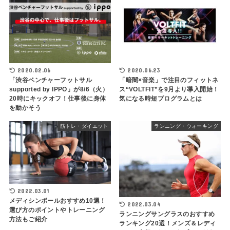
2020.02.06
2020.06.23
「渋谷ベンチャーフットサル
「暗闇×音楽」で注目のフィットネ
supported by IPPO」が8/6（火）
ス“VOLTFIT”を9月より導入開始！
20時にキックオフ！仕事後に身体
気になる時短プログラムとは
を動かそう
筋トレ・ダイエット
ランニング・ウォーキング
2022.03.01
メディシンボールおすすめ10選！
2022.03.04
選び方のポイントやトレーニング
ランニングサングラスのおすすめ
方法もご紹介
ランキング20選！メンズ＆レディ