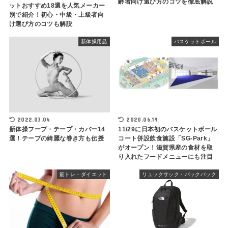
齢者向け選び方のコツを徹底解説
ットおすすめ18選を人気メーカー
別で紹介！初心・中級・上級者向
け選び方のコツも解説
新体操用品
バスケットボール
2022.03.04
2020.06.19
新体操フープ・テープ・カバー14
11/29に日本初のバスケットボール
選！テープの綺麗な巻き方も伝授
コート併設飲食施設「SG-Park」
がオープン！滋賀県産の食材を取
り入れたフードメニューにも注目
筋トレ・ダイエット
リュックサック・バックパック