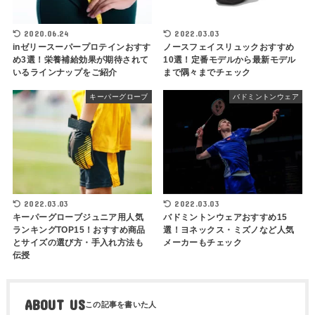
2020.06.24
2022.03.03
inゼリースーパープロテインおすす
ノースフェイスリュックおすすめ
め3選！栄養補給効果が期待されて
10選！定番モデルから最新モデル
いるラインナップをご紹介
まで隅々までチェック
キーパーグローブ
バドミントンウェア
2022.03.03
2022.03.03
キーパーグローブジュニア用人気
バドミントンウェアおすすめ15
ランキングTOP15！おすすめ商品
選！ヨネックス・ミズノなど人気
とサイズの選び方・手入れ方法も
メーカーもチェック
伝授
ABOUT US