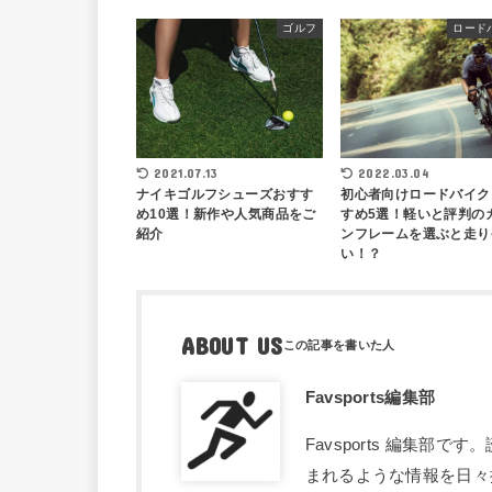
ゴルフ
ロード
2022.03.04
2021.07.13
初心者向けロードバイク
ナイキゴルフシューズおすす
すめ5選！軽いと評判の
め10選！新作や人気商品をご
ンフレームを選ぶと走り
紹介
い！？
ABOUT US
Favsports編集部
Favsports 編集
まれるような情報を日々