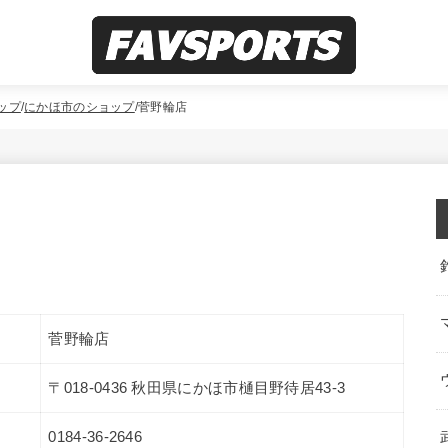
ップ
にかほ市のショップ
菅野輪店
菅野輪店
〒018-0436 秋田県にかほ市樋目野待居43-3
0184-36-2646