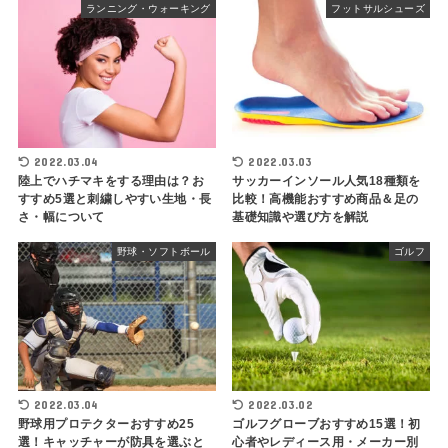
ランニング・ウォーキング
フットサルシューズ
2022.03.04
2022.03.03
陸上でハチマキをする理由は？お
サッカーインソール人気18種類を
すすめ5選と刺繍しやすい生地・長
比較！高機能おすすめ商品＆足の
さ・幅について
基礎知識や選び方を解説
野球・ソフトボール
ゴルフ
2022.03.04
2022.03.02
野球用プロテクターおすすめ25
ゴルフグローブおすすめ15選！初
選！キャッチャーが防具を選ぶと
心者やレディース用・メーカー別