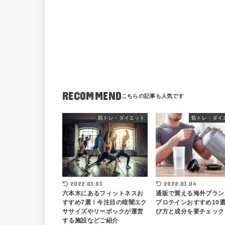
RECOMMEND
筋トレ・ダイエット
筋トレ・ダイ
2022.03.03
2022.03.04
六本木にあるフィットネスお
通販で買える海外ブラン
すすめ7選！今注目の暗闇エク
プロテインおすすめ10
ササイズやリーボックが運営
び方と成分を要チェック
する施設などご紹介