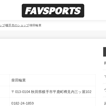
ップ
横手市のショップ
柴田輪業
柴田輪業
〒013-0104 秋田県横手市平鹿町樽見内三ッ屋102
0182-24-1859