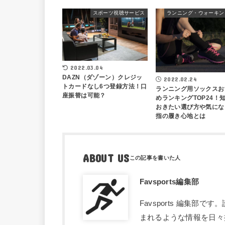
スポーツ視聴サービス
2022.03.04
DAZN（ダゾーン）クレジッ
2022.02.24
トカードなし6つ登録方法！口
ランニング用ソックスお
座振替は可能？
めランキングTOP24！
おきたい選び方や気にな
指の履き心地とは
ABOUT US
Favsports編集部
Favsports 編集
まれるような情報を日々