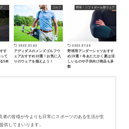
ランニング・ウォーキングウェア
ゴルフ
野球・ソフトボール用ウェア
2022.07.20
2022.03.02
すす
野球用アンダーシャツおすす
アディダスのメンズゴルフウ
知って
め19選！冬あたたかく夏は涼
ェアおすすめ10選！お気に入
る5本
しいものや子供向け商品も多
りのウェアを揃えよう！
数
部です。読者の皆様が今よりも日常にスポーツのある生活が生
提供してまいります。