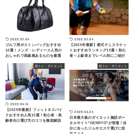
2022.03.04
2022.03.04
ゴルフ用ボストンバッグおすすめ
【2025年最新】硬式テニスラケッ
10選！メンズ・レディース人気の
トおすすめランキング15選！初心
おしゃれで高級感あるものを厳選
者～上級者までレベル別にご紹介
筋トレ・ダイエット
筋トレ・ダイエット
2022.04.14
【2025年最新】フィットネスバイ
2020.06.24
クおすすめ人気15選！初心者・高
日本最大級のダイエット施設ポー
齢者向け選び方のコツを徹底解説
タルサイト“GENRYO”が登場！自
分に合ったジムやエステ選びに役
立てよう