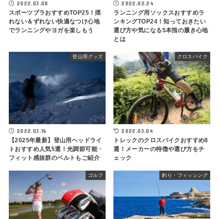
2022.03.08
2022.02.24
スポーツブラおすすめTOP25！揺
ランニング用ソックスおすすめラ
れない＆ずれない快適なつけ心地
ンキングTOP24！知っておきたい
でランニングやヨガを楽しもう
選び方や気になる5本指の履き心地
とは
登山用グッズ
クロスバイク
2022.03.16
2022.03.04
【2025年最新】登山用ヘッドライ
トレックのクロスバイクおすすめ8
トおすすめ人気5選！光調節可能・
選！メーカーの特徴や選び方をチ
フィット感抜群のベルトもご紹介
ェック
ゴルフ
釣り・フィッシング