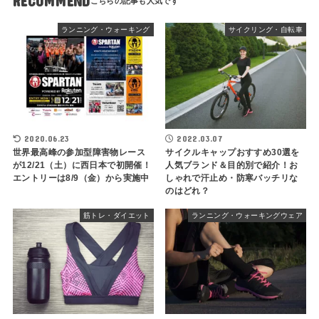
RECOMMEND
ランニング・ウォーキング
サイクリング・自転車
2020.06.23
2022.03.07
世界最高峰の参加型障害物レース
サイクルキャップおすすめ30選を
が12/21（土）に西日本で初開催！
人気ブランド＆目的別で紹介！お
エントリーは8/9（金）から実施中
しゃれで汗止め・防寒バッチリな
のはどれ？
筋トレ・ダイエット
ランニング・ウォーキングウェア