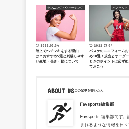
ランニング・ウォーキング
バスケット
2022.03.04
2022.03.04
陸上でハチマキをする理由
バスケのユニフォームお
は？おすすめ5選と刺繍しやす
め10選！規定とオーダ
い生地・長さ・幅について
ときのポイントは必ず把
ておこう
ABOUT US
Favsports編集部
Favsports 編集
まれるような情報を日々