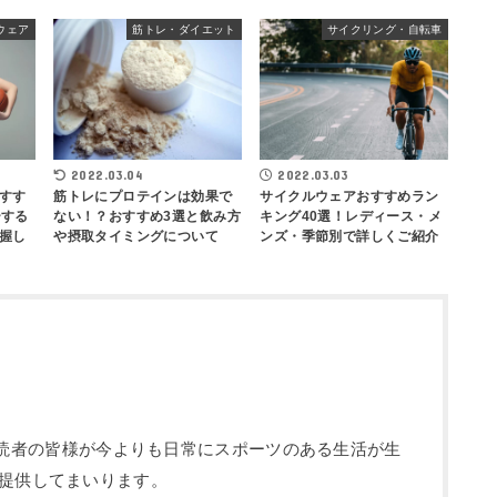
ウェア
筋トレ・ダイエット
サイクリング・自転車
2022.03.04
2022.03.03
すす
筋トレにプロテインは効果で
サイクルウェアおすすめラン
ーする
ない！？おすすめ3選と飲み方
キング40選！レディース・メ
握し
や摂取タイミングについて
ンズ・季節別で詳しくご紹介
部です。読者の皆様が今よりも日常にスポーツのある生活が生
提供してまいります。