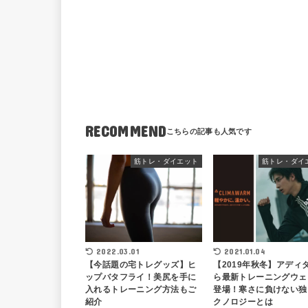
RECOMMEND
筋トレ・ダイエット
筋トレ・ダイ
2021.01.04
2022.03.01
【2019年秋冬】アディ
【今話題の宅トレグッズ】ヒ
ら最新トレーニングウェ
ップバタフライ！美尻を手に
登場！寒さに負けない独
入れるトレーニング方法もご
クノロジーとは
紹介