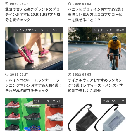
2022.03.04
2022.03.03
通販で買える海外ブランドのプロ
バニラ味プロテインおすすめ5選！
テインおすすめ10選！選び方と成
美味しい飲み方はココアやコーヒ
分を要チェック
ーを混ぜること！？
ランニングマシン・ルームランナー
サイクリング・自転車
2022.02.17
2022.03.03
アルインコのルームランナー・ラ
サイクルウェアおすすめランキン
ンニングマシンおすすめ人気4選！
グ40選！レディース・メンズ・季
それぞれの評判をチェック
節別で詳しくご紹介
筋トレ・ダイエット
スポーツバッグ