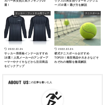
カバー男女別人気ランキング20
ックスの男女別ウォーキングシュ
選！
ーズ10選！選び方を解説
サッカー・フットサル用ウェア
テニスボール
2022.03.04
2022.03.04
サッカー用長袖インナーおすすめ
硬式テニスボールおすすめ
18選！人気メーカーのアンダーア
TOP20！格安商品や大きさなどそ
ーマーやナイキなどから注目商品
れぞれの種類を徹底解説
をピックアップ
ABOUT US