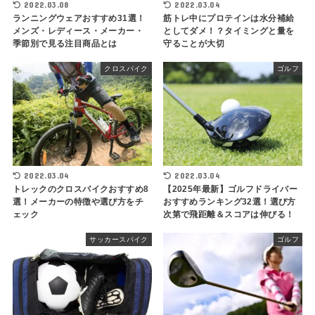
2022.03.08
2022.03.04
ランニングウェアおすすめ31選！
筋トレ中にプロテインは水分補給
メンズ・レディース・メーカー・
としてダメ！？タイミングと量を
季節別で見る注目商品とは
守ることが大切
クロスバイク
ゴルフ
2022.03.04
2022.03.04
トレックのクロスバイクおすすめ8
【2025年最新】ゴルフドライバー
選！メーカーの特徴や選び方をチ
おすすめランキング32選！選び方
ェック
次第で飛距離＆スコアは伸びる！
サッカースパイク
ゴルフ