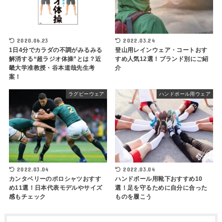
2020.06.23
2022.03.24
1日4分でカラダの不調がみるみる
登山用レインウェア・コートおす
解消する“超ラジオ体操”とは？近
すめ人気12選！ブランド別にご紹
畿大学准教授・谷本道哉先生考
介
案！
ラグビーウェア
ハンドボール用ウェア
2022.03.04
2022.03.04
カンタベリーのポロシャツおすす
ハンドボール用靴下おすすめ10
め11選！日本代表モデルやサイズ
選！足を守るために自分に合った
感もチェック
ものを履こう