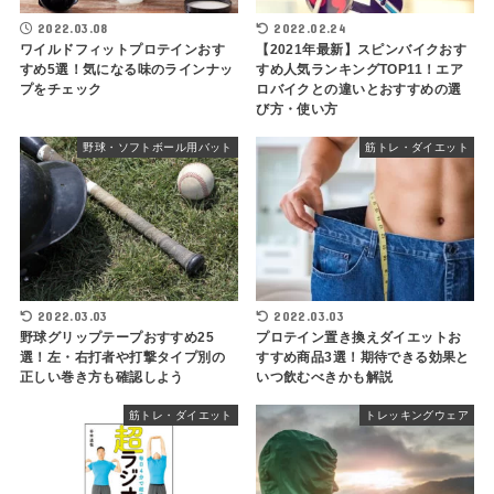
2022.03.08
2022.02.24
ワイルドフィットプロテインおす
【2021年最新】スピンバイクおす
すめ5選！気になる味のラインナッ
すめ人気ランキングTOP11！エア
プをチェック
ロバイクとの違いとおすすめの選
び方・使い方
野球・ソフトボール用バット
筋トレ・ダイエット
2022.03.03
2022.03.03
野球グリップテープおすすめ25
プロテイン置き換えダイエットお
選！左・右打者や打撃タイプ別の
すすめ商品3選！期待できる効果と
正しい巻き方も確認しよう
いつ飲むべきかも解説
筋トレ・ダイエット
トレッキングウェア