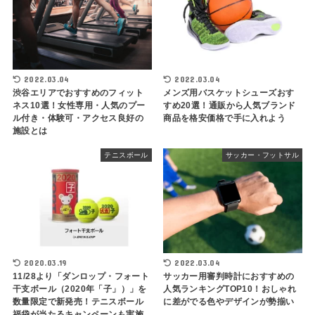
2022.03.04
2022.03.04
渋谷エリアでおすすめのフィット
メンズ用バスケットシューズおす
ネス10選！女性専用・人気のプー
すめ20選！通販から人気ブランド
ル付き・体験可・アクセス良好の
商品を格安価格で手に入れよう
施設とは
テニスボール
サッカー・フットサル
2020.03.19
2022.03.04
11/28より「ダンロップ・フォート
サッカー用審判時計におすすめの
干支ボール（2020年「子」）」を
人気ランキングTOP10！おしゃれ
数量限定で新発売！テニスボール
に差がでる色やデザインが勢揃い
福袋が当たるキャンペーンも実施