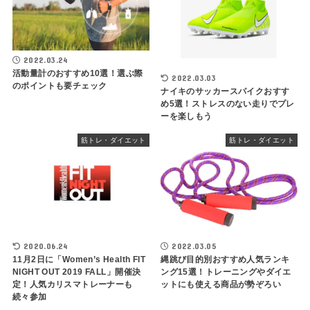
2022.03.24
活動量計のおすすめ10選！選ぶ際
2022.03.03
のポイントも要チェック
ナイキのサッカースパイクおすす
め5選！ストレスのない走りでプレ
ーを楽しもう
筋トレ・ダイエット
筋トレ・ダイエット
2020.06.24
2022.03.05
11月2日に「Women’s Health FIT
縄跳び目的別おすすめ人気ランキ
NIGHT OUT 2019 FALL」開催決
ング15選！トレーニングやダイエ
定！人気カリスマトレーナーも
ットにも使える商品が勢ぞろい
続々参加