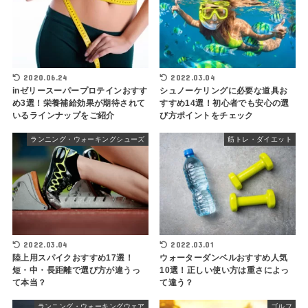
2020.06.24
2022.03.04
inゼリースーパープロテインおすす
シュノーケリングに必要な道具お
め3選！栄養補給効果が期待されて
すすめ14選！初心者でも安心の選
いるラインナップをご紹介
び方ポイントをチェック
ランニング・ウォーキングシューズ
筋トレ・ダイエット
2022.03.04
2022.03.01
陸上用スパイクおすすめ17選！
ウォーターダンベルおすすめ人気
短・中・長距離で選び方が違うっ
10選！正しい使い方は重さによっ
て本当？
て違う？
ランニング・ウォーキングウェア
ゴルフ