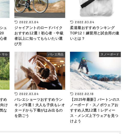
2022.03.04
2022.03.04
シュ
ジャイアントのロードバイク
柔道着おすすめランキング
20
おすすめ12選！初心者・中級
TOP12！練習用と試合用の違
心者
者以上に知ってもらいたい選
いとは？
び方
トサル
バレエ用品
スノーボード
2022.03.04
2022.02.18
すめ
バレエショーツおすすめラン
【2025年最新】バートンのス
習向け
キング8選！大人も子供もレオ
ノーボード・スノボウェアお
気な
タードから下着がはみ出るの
すすめ人気12選！レディー
を防ごう
ス・メンズ上下ウェアを見つ
けよう