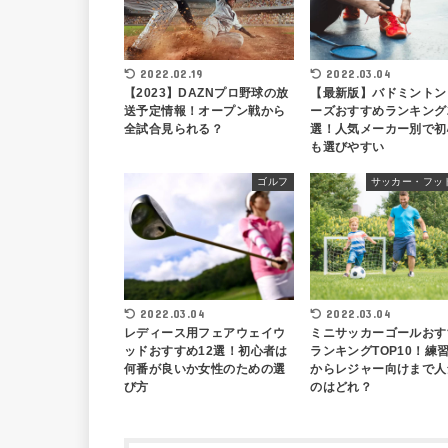
2022.03.04
2022.02.19
【最新版】バドミントン
【2023】DAZNプロ野球の放
ーズおすすめランキング
送予定情報！オープン戦から
選！人気メーカー別で初
全試合見られる？
も選びやすい
ゴルフ
サッカー・フッ
2022.03.04
2022.03.04
レディース用フェアウェイウ
ミニサッカーゴールおす
ッドおすすめ12選！初心者は
ランキングTOP10！練
何番が良いか女性のための選
からレジャー向けまで人
び方
のはどれ？