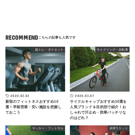
RECOMMEND
筋トレ・ダイエット
サイクリング・自転車
2022.03.03
2022.03.07
新宿のフィットネスおすすめ10
サイクルキャップおすすめ30選を
選！早朝営業・安い施設を把握し
人気ブランド＆目的別で紹介！お
ておこう
しゃれで汗止め・防寒バッチリな
のはどれ？
サッカー・フットサル
卓球ラケット