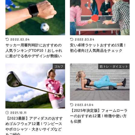
2022.03.04
2022.03.04
サッカー用審判時計におすすめの
安い卓球ラケットおすすめ15選！
人気ランキングTOP10！おしゃれ
初心者向け人気商品をチェック
に差がでる色やデザインが勢揃い
ゴルフ
筋トレ・ダイエット
2023.01.04
【2025年決定版】フォームローラ
2021.10.11
ーのおすすめ12選！特徴や使い方
【2023最新】アディダスのおすす
も伝授
めゴルフウェア12選！ワンピース
やポロシャツ・大きいサイズなど
をご紹介