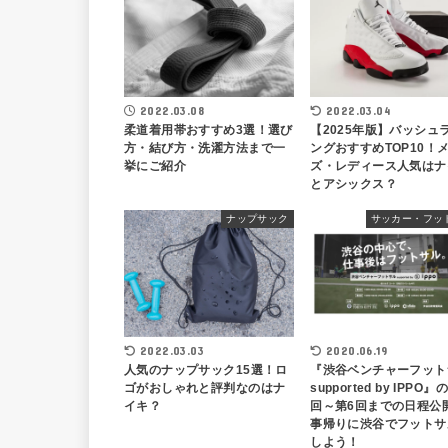
2022.03.08
2022.03.04
柔道着用帯おすすめ3選！選び
【2025年版】バッシュ
方・結び方・洗濯方法まで一
ングおすすめTOP10！
挙にご紹介
ズ・レディース人気はナ
とアシックス？
ナップサック
サッカー・フッ
2022.03.03
2020.06.19
人気のナップサック15選！ロ
『渋谷ベンチャーフット
ゴがおしゃれと評判なのはナ
supported by IPPO』
イキ？
回～第6回までの日程公
事帰りに渋谷でフットサ
しよう！