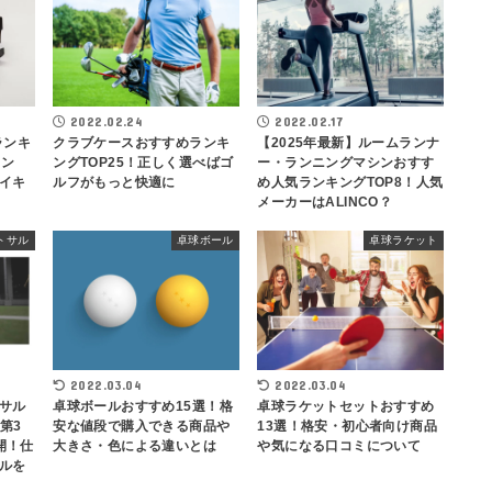
2022.02.24
2022.02.17
ランキ
クラブケースおすすめランキ
【2025年最新】ルームランナ
メン
ングTOP25！正しく選べばゴ
ー・ランニングマシンおすす
イキ
ルフがもっと快適に
め人気ランキングTOP8！人気
メーカーはALINCO？
トサル
卓球ボール
卓球ラケット
2022.03.04
2022.03.04
サル
卓球ボールおすすめ15選！格
卓球ラケットセットおすすめ
の第3
安な値段で購入できる商品や
13選！格安・初心者向け商品
開！仕
大きさ・色による違いとは
や気になる口コミについて
ルを