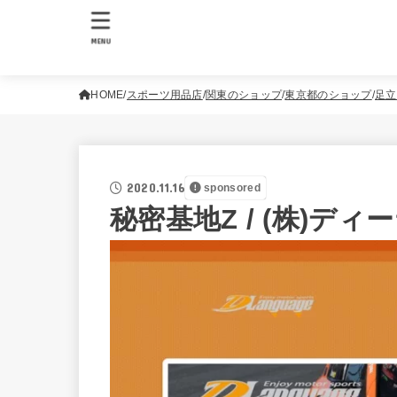
MENU
HOME
スポーツ用品店
関東のショップ
東京都のショップ
足立
2020.11.16
sponsored
秘密基地Z / (株)デ