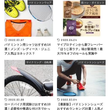
バドミントンウェア
筋トレ・ダイエット
2022.03.07
2020.06.24
バドミントン用シャツおすすめ14
マイプロテインから新フレーバー
選！メンズ・レディース・ジュニ
「ほうじ茶ラテ」味が新発売！最
ア人気はヨネックス？
大70％オフのセールも実施中
サイクリング・自転車
バドミントンシューズ
2022.03.08
2022.03.04
ロードバイク用泥除けおすすめ10
【最新版】バドミントンシューズ
選！必要性や簡易な付け方でかっ
おすすめランキング20選！人気メ