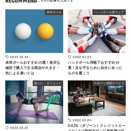
RECOMMEND
卓球ボール
ハンドボール用ウェア
2022.03.04
2022.03.04
卓球ボールおすすめ15選！格安な
ハンドボール用靴下おすすめ10
値段で購入できる商品や大きさ・
選！足を守るために自分に合った
色による違いとは
ものを履こう
筋トレ・ダイエット
スポーツ視聴サービス
2022.03.04
DAZN（ダゾーン）クレジットカー
2022.03.01