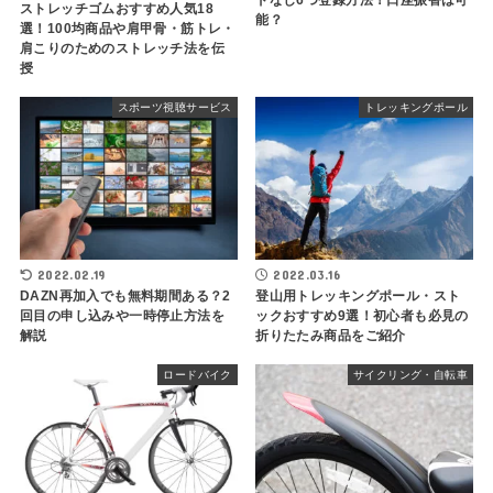
ドなし6つ登録方法！口座振替は可
ストレッチゴムおすすめ人気18
能？
選！100均商品や肩甲骨・筋トレ・
肩こりのためのストレッチ法を伝
授
スポーツ視聴サービス
トレッキングポール
2022.02.19
2022.03.16
DAZN再加入でも無料期間ある？2
登山用トレッキングポール・スト
回目の申し込みや一時停止方法を
ックおすすめ9選！初心者も必見の
解説
折りたたみ商品をご紹介
ロードバイク
サイクリング・自転車