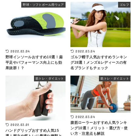
野球・ソフトボール用ウェア
ゴルフ
2022.03.04
2022.03.04
野球インソールおすすめ10選！扁
ゴルフ帽子人気おすすめランキン
平足やパフォーマンス向上にも効
グ28選！メンズ&レディースの有
果抜群！？
名ブランドもチェック
筋トレ・ダイエット
筋トレ・ダイエット
2022.03.04
腹筋ローラーおすすめ人気ランキ
2022.03.01
ング10選！メリット・選び方・使
ハンドグリップおすすめ人気15
い方・注意点も解説