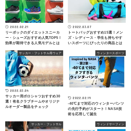
2022.02.21
2022.03.07
リーボックのダイエットスニーカ
トートバッグおすすめ15選！メン
ー・シューズおすすめ人気TOP5！
ズ・レディース・学生も持ちやす
効果が期待できる人気モデルとは
いスポーツにぴったりの商品とは
サッカー・フットサル用ウェア
ウィンタースポーツ
2022.03.04
サッカー用ポロシャツおすすめ30
2022.02.19
選！有名クラブチームやオリジナ
-40℃まで対応のウィンターパンツ
ルオーダー製品をチェック
の先行予約がスタート！NASA技
術を応用して誕生
サッカー・フットサル
ウィンドサーフィン