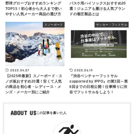
野球グローブおすすめランキング
バスケ用ハイソックスおすすめ20
TOP15！初心者から大人まで使い
選！ジュニアも履ける人気ブラン
やすい人気メーカー商品の選び方
ドの着圧製品とは
スノーボード
サッカー・フットサル
2022.04.07
2020.06.19
【2025年最新】スノーボード・ス
『渋谷ベンチャーフットサル
ノボ板おすすめ20選！安くて人気
supported by IPPO』の第3回～第
の商品を初心者・レディース・メ
6回までの日程公開！仕事帰りに渋
ンズ・メーカー別にご紹介
谷でフットサルをしよう！
ABOUT US