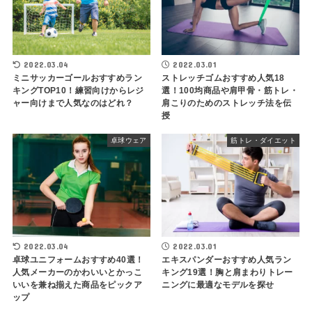
2022.03.04
2022.03.01
ミニサッカーゴールおすすめラン
ストレッチゴムおすすめ人気18
キングTOP10！練習向けからレジ
選！100均商品や肩甲骨・筋トレ・
ャー向けまで人気なのはどれ？
肩こりのためのストレッチ法を伝
授
卓球ウェア
筋トレ・ダイエット
2022.03.04
2022.03.01
卓球ユニフォームおすすめ40選！
エキスパンダーおすすめ人気ラン
人気メーカーのかわいいとかっこ
キング19選！胸と肩まわりトレー
いいを兼ね揃えた商品をピックア
ニングに最適なモデルを探せ
ップ