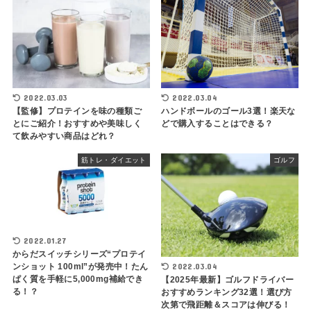
2022.03.03
2022.03.04
【監修】プロテインを味の種類ご
ハンドボールのゴール3選！楽天な
とにご紹介！おすすめや美味しく
どで購入することはできる？
て飲みやすい商品はどれ？
筋トレ・ダイエット
ゴルフ
2022.01.27
からだスイッチシリーズ“プロテイ
2022.03.04
ンショット 100ml”が発売中！たん
ぱく質を手軽に5,000mg補給でき
【2025年最新】ゴルフドライバー
る！？
おすすめランキング32選！選び方
次第で飛距離＆スコアは伸びる！