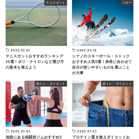
テニスガット
スキー
2022.03.03
2022.02.18
テニスガットおすすめランキング
シナノのスキーポール・ストック
15選！ポリ・ナイロンなど選び方
おすすめ人気5選！身長に合わせて
の基本も覚えよう
自分が使いやすいものを選ぶこと
が大事
筋トレ・ダイエット
筋トレ・ダイエット
2022.03.04
2022.03.03
池袋にある格闘技ジムおすすめ5
プロテイン置き換えダイエットお