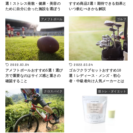
選！ストレス発散・健康・美容の
すすめ商品3選！期待できる効果と
ために自分に合った施設を選ぼう
いつ飲むべきかも解説
アメフトボール
ゴルフ
2022.03.04
2022.03.04
アメフトボールおすすめ5選！選び
ゴルフクラブセットおすすめ10
方で重要なのはサイズ感と重さの
選！レディース・メンズ・初心
確認すること
者・中級者向け人気メーカーとは
クロスバイク
筋トレ・ダイエット