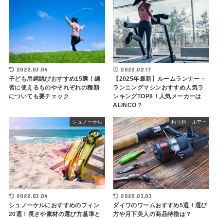
2022.03.04
2022.02.17
子ども用縄跳びおすすめ15選！練
【2025年最新】ルームランナー・
習に使えるものやそれぞれの種類
ランニングマシンおすすめ人気ラ
についても要チェック
ンキングTOP8！人気メーカーは
ALINCO？
シュノーケル
釣り餌・ルアー
2022.03.04
2022.03.03
シュノーケルにおすすめのフィン
ダイワのワームおすすめ5選！選び
20選！長さや素材の選び方基準と
方や月下美人の商品特徴は？