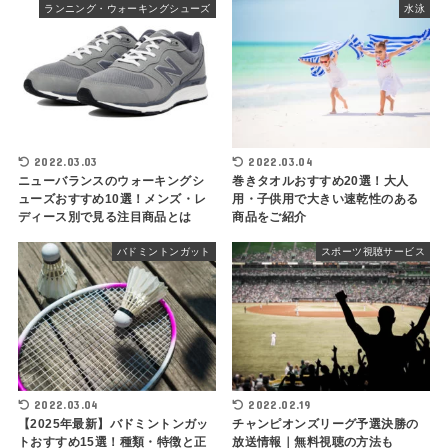
ランニング・ウォーキングシューズ
水泳
2022.03.03
2022.03.04
ニューバランスのウォーキングシ
巻きタオルおすすめ20選！大人
ューズおすすめ10選！メンズ・レ
用・子供用で大きい速乾性のある
ディース別で見る注目商品とは
商品をご紹介
バドミントンガット
スポーツ視聴サービス
2022.03.04
2022.02.19
【2025年最新】バドミントンガッ
チャンピオンズリーグ予選決勝の
トおすすめ15選！種類・特徴と正
放送情報｜無料視聴の方法も