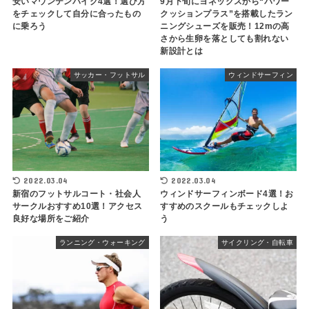
安いマウンテンバイク4選！選び方
9月下旬にヨネックスから“パワー
をチェックして自分に合ったもの
クッションプラス”を搭載したラン
に乗ろう
ニングシューズを販売！12mの高
さから生卵を落としても割れない
新設計とは
サッカー・フットサル
ウィンドサーフィン
2022.03.04
2022.03.04
新宿のフットサルコート・社会人
ウィンドサーフィンボード4選！お
サークルおすすめ10選！アクセス
すすめのスクールもチェックしよ
良好な場所をご紹介
う
ランニング・ウォーキング
サイクリング・自転車