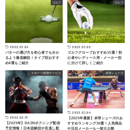
ゴルフ
ゴルフ
2022.03.04
2022.03.02
パターの選び方を初心者でも分か
ゴルフグローブおすすめ15選！初
るよう徹底解説！タイプ別おすす
心者やレディース用・メーカー別
め8選もご紹介
に分けて詳しくご紹介
スポーツ視聴サービス
卓球シューズ
2022.03.04
2022.02.19
【2025年最新】卓球シューズのお
【2025年】DAZNボクシング配信
すすめランキング30選！人気商品
予定情報！日本語解説や見逃し配
や注目メーカーも一挙大公開