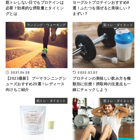
筋トレしない日でもプロテインは
ヨーグルトプロテインおすすめ8
必要？効果的な摂取量とタイミン
選！ふたつを混ぜると美味しい？
グとは
まずい？
ランニング・ウォーキング
筋トレ・ダイエット
2021.06.28
2022.03.03
【2023最新】 プーマランニングシ
プロテインの美味しい飲み方を種
ューズおすすめ20選！レディース
類別に伝授！摂取時の注意点も一
向けもご紹介
緒にチェックしよう
筋トレ・ダイエット
筋トレ・ダイエット