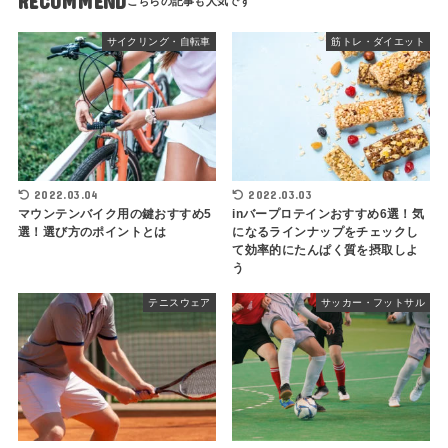
RECOMMEND
サイクリング・自転車
筋トレ・ダイエット
2022.03.04
2022.03.03
マウンテンバイク用の鍵おすすめ5
inバープロテインおすすめ6選！気
選！選び方のポイントとは
になるラインナップをチェックし
て効率的にたんぱく質を摂取しよ
う
テニスウェア
サッカー・フットサル