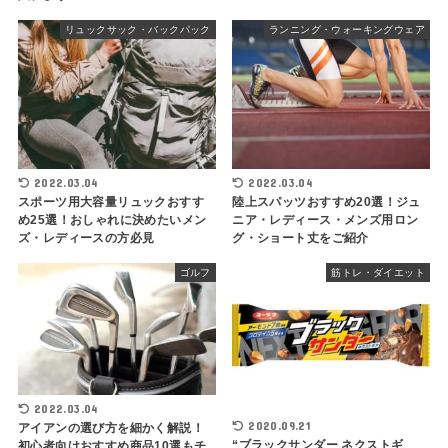
リュックサック・バックパック
ランニング・ウォーキングウェア
2022.03.04
2022.03.04
スポーツ用大容量リュックおすす
陸上スパッツおすすめ20選！ジュ
め25選！おしゃれに決めたいメン
ニア・レディース・メンズ用ロン
ズ・レディースの方必見
グ・ショート丈をご紹介
ゴルフ
筋トレ・ダイエット
2022.03.04
2020.09.21
アイアンの選び方を細かく解説！
“ブラックサンダー ネクストギ
初心者向けおすすめ商品10選もチ