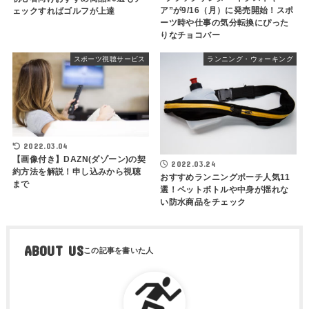
ア”が9/16（月）に発売開始！スポ
ェックすればゴルフが上達
ーツ時や仕事の気分転換にぴった
りなチョコバー
スポーツ視聴サービス
ランニング・ウォーキング
2022.03.04
【画像付き】DAZN(ダゾーン)の契
2022.03.24
約方法を解説！申し込みから視聴
おすすめランニングポーチ人気11
まで
選！ペットボトルや中身が揺れな
い防水商品をチェック
ABOUT US