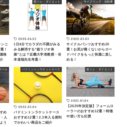
ランニング・ウォーキングシューズ
筋トレ・ダイエット
サイクリング・自転車
2020.06.23
2022.03.03
ランニ
1日4分でカラダの不調がみる
サイクルパンツおすすめ20
0選！
みる解消する“超ラジオ体
選！お尻が痛くないからロー
価格
操”とは？近畿大学准教授・谷
ドバイクをもっと快適に楽し
介
本道哉先生考案！
める！
ボール
バドミントンラケットケース
筋トレ・ダイエット
2023.01.04
【2025年決定版】フォームロ
2022.03.04
ーラーのおすすめ12選！特徴
すめ
バドミントンラケットケース
や使い方も伝授
材・人
おすすめ12選！2.3本入る便利
よう
でかわいい商品をご紹介