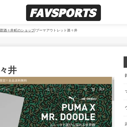
郡酒々井町のショップ
プーマアウトレット酒々井
々井