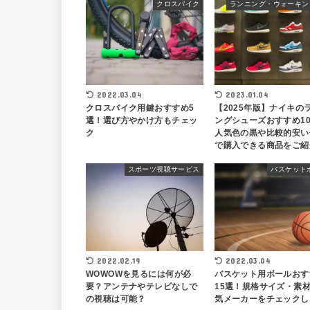
クロスバイク
2022.03.04
2023.01.04
クロスバイク用鍵おすすめ5
【2025年版】ナイキの
選！選び方やかけ方もチェッ
ングシューズおすすめ1
ク
人気色の黒や比較的安い
で購入できる商品をご紹
スポーツ視聴サービス
バスケット
2022.03.04
2022.02.19
バスケット用ボールおす
WOWOWを見るには何が必
15選！規格サイズ・素
要？アンテナやテレビなしで
気メーカーをチェックし
の視聴は可能？