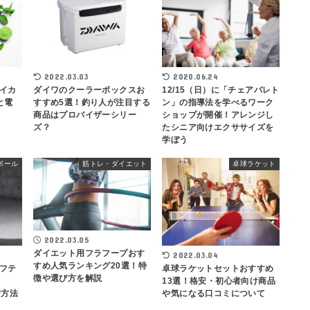
2022.03.03
2020.06.24
イカ
ダイワのクーラーボックスお
12/15（日）に「チェアバレト
と電
すすめ5選！釣り人が注目する
ン」の指導法を学べるワーク
商品はプロバイザーシリー
ショップが開催！アレンジし
ズ？
たシニア向けエクササイズを
学ぼう
ボール
筋トレ・ダイエット
卓球ラケット
2022.03.05
ダイエット用フラフープおす
2022.03.04
すめ人気ランキング20選！特
フテ
卓球ラケットセットおすすめ
徴や選び方を解説
13選！格安・初心者向け商品
習方法
や気になる口コミについて