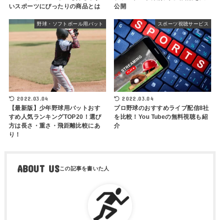
いスポーツにぴったりの商品とは
公開
野球・ソフトボール用バット
スポーツ視聴サービス
2022.03.04
2022.03.04
【最新版】少年野球用バットおす
プロ野球のおすすめライブ配信8社
すめ人気ランキングTOP20！選び
を比較！You Tubeの無料視聴も紹
方は長さ・重さ・飛距離比較にあ
介
り！
ABOUT US