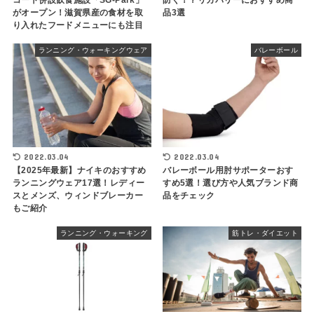
コート併設飲食施設「SG-Park」
防ぐ！？リカバリーにおすすめ商
がオープン！滋賀県産の食材を取
品3選
り入れたフードメニューにも注目
ランニング・ウォーキングウェア
バレーボール
2022.03.04
2022.03.04
【2025年最新】ナイキのおすすめ
バレーボール用肘サポーターおす
ランニングウェア17選！レディー
すめ5選！選び方や人気ブランド商
スとメンズ、ウィンドブレーカー
品をチェック
もご紹介
ランニング・ウォーキング
筋トレ・ダイエット