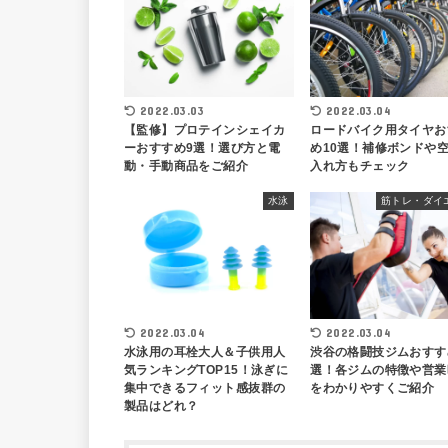
2022.03.03
2022.03.04
【監修】プロテインシェイカ
ロードバイク用タイヤお
ーおすすめ9選！選び方と電
め10選！補修ボンドや
動・手動商品をご紹介
入れ方もチェック
水泳
筋トレ・ダイ
2022.03.04
2022.03.04
水泳用の耳栓大人＆子供用人
渋谷の格闘技ジムおすす
気ランキングTOP15！泳ぎに
選！各ジムの特徴や営業
集中できるフィット感抜群の
をわかりやすくご紹介
製品はどれ？