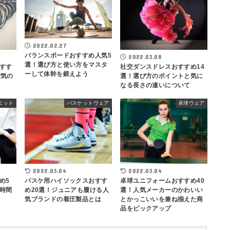
2022.02.27
バランスボードおすすめ人気5
2022.03.08
選！選び方と使い方をマスタ
すす
社交ダンスドレスおすすめ14
ーして体幹を鍛えよう
空気の
選！選び方のポイントと気に
なる長さの違いについて
エット
バスケットウェア
卓球ウェア
2022.03.04
2022.03.04
め5
バスケ用ハイソックスおすす
卓球ユニフォームおすすめ40
時間
め20選！ジュニアも履ける人
選！人気メーカーのかわいい
気ブランドの着圧製品とは
とかっこいいを兼ね揃えた商
品をピックアップ