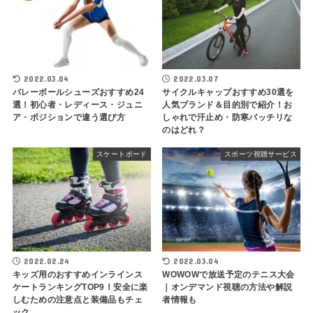
2022.03.04
2022.03.07
バレーボールシューズおすすめ24
サイクルキャップおすすめ30選を
選！初心者・レディース・ジュニ
人気ブランド＆目的別で紹介！お
ア・ポジションで違う選び方
しゃれで汗止め・防寒バッチリな
のはどれ？
スケートボード
スポーツ視聴サービス
2022.02.24
2022.03.04
キッズ用のおすすめインラインス
WOWOWで放送予定のテニス大会
ケートランキングTOP9！安全に楽
｜オンデマンド視聴の方法や解説
しむための注意点と装備品もチェ
者情報も
ック